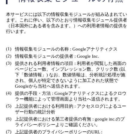
本サービスには以下の情報収集モジュールが組み込まれてい
ます。これに伴い、以下のとおり情報収集モジュール提供者
（日本国外にある者を含みます。）への利用者情報の提供を
行います。
(1)
情報収集モジュールの名称 : Googleアナリティクス
(2)
情報収集モジュールの提供者 : Google Inc.
(3)
提供される利用者情報の項目 : 利用者が閲覧した画面の
ページビュー数、インプレッション数、クリック数 (以
下「数値情報」) なお、数値情報は、分析統計処理が施
され、個人が特定できないように加工された状態で
Googleから当社へ送信されます。
(4)
提供の手段・方法 : Googleアナリティクスによるクロウ
ラー機能によって管理画面より当社へ送信されます。
(5)
上記提供者における利用目的 : アクセスログによるユー
ザー行動の統計分析
(6)
上記提供者における第三者提供の有無 : google inc.のプ
ライバシーポリシーよりご確認ください。
(7)
上記提供者のプライバシーポリシーのURL :