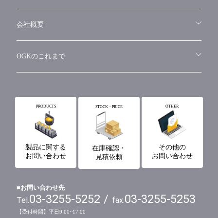
採用情報
採用応募フォーム
会社概要
会社概要
OGKのこれまで
OGKのこれまで
PRODUCTS
OTHER
STOCK・PRICE
製品に関する
その他の
在庫確認・
お問い合わせ
お問い合わせ
見積依頼
■お問い合わせ先
03-3255-5252
/
03-3255-5253
Tel.
fax.
【受付時間】平日9:00~17:00