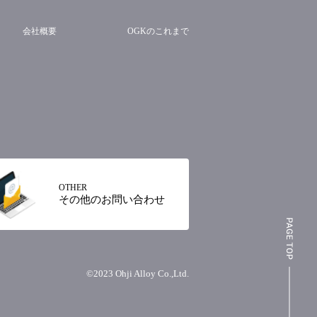
会社概要
OGKのこれまで
収集又は利用の停止を求めることがで
目によっては、その収集または利用
の収集又は利用を停止します。
ュール提供者（日本国外にある者を
OTHER
その他のお問い合わせ
 (以下「数値情報」) なお、数値
ます。
ます。
©2023 Ohji Alloy Co.,Ltd.