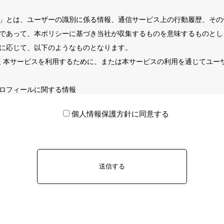
」とは、ユーザーの識別に係る情報、通信サービス上の行動履歴、その
であって、本ポリシーに基づき当社が収集するものを意味するものとし
に応じて、以下のようなものとなります。
情報 本サービスを利用するために、または本サービスの利用を通じてユ
ロフィールに関する情報
等連絡先に関する情報
個人情報保護方針に同意する
方法を通じてユーザーが入力または送信する情報
において、他のサービスと連携を許可することにより、当該他のサービス
にあたり、ソーシャルネットワーキングサービス等の他のサービスとの
き、以下の情報を当該外部サービスから収集します。
用するID
バシー設定によりユーザーが連携先に開示を認めた情報
るにあたって、当社が収集する情報
況やそのご利用方法に関する情報を収集することがあります。これには