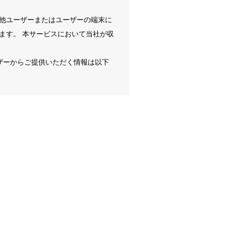
他ユーザーまたはユーザーの端末に
ます。 本サービスにおいて当社が収
ーザーからご提供いただく情報は以下
からご提供いただく情報
連携を許可した場合には、その許可
以下の情報が含まれます。