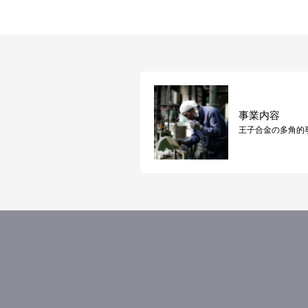
・リファラ
・IPアドレス
・サーバーアクセスログに関する情
・Cookie、ADID、IDFAその他の
(4)ユーザーが本サービスを利用
当社は、ユーザーが3-1に定める
事業内容
・位置情報
王子合金の多角的
2.利用目的
本サービスのサービス提供にかかわ
(1)本サービスに関する登録の受
(2)ユーザーのトラフィック測定及
(3)広告の配信、表示及び効果測定
(4)本サービスに関するご案内、お
(5)本サービスに関する当社の規
(6)本サービスに関する規約等の変
3.通知・公表または同意取得の方