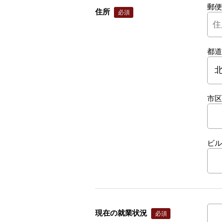
郵便
住所
都道
市区
ビル
現在の就業状況