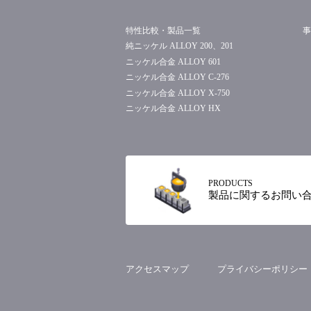
本サービスのサービス提供にかかわ
3-1 以下の利用者情報について
特性比較・製品一覧
・位置情報
純ニッケル ALLOY 200、201
ニッケル合金 ALLOY 601
3-2 ユーザーは、本サービスの
ニッケル合金 ALLOY C-276
き、この場合、当社は速やかに、当
ニッケル合金 ALLOY X-750
が本サービスの前提となるため、当
ニッケル合金 ALLOY HX
4.外部送信、第三者提供、情報収
本サービスには以下の情報収集モジ
含みます。）への利用者情報の提供
(1)情報収集モジュールの名称 : Go
PRODUCTS
製品に関するお問い
(2)情報収集モジュールの提供者 : Goog
(3)提供される利用者情報の項目 
情報は、分析統計処理が施され、個人
(4)提供の手段・方法 : Goog
アクセスマップ
プライバシーポリシー
(5)上記提供者における利用目的 
(6)上記提供者における第三者提供の有