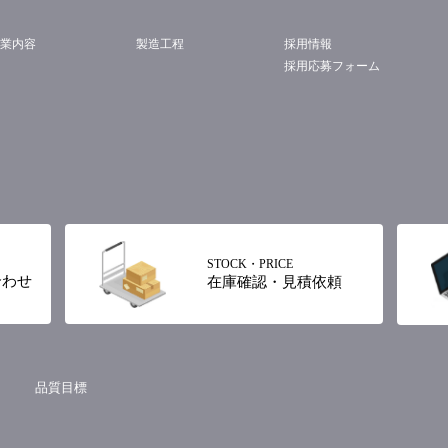
る利用者情報の具体的な利用目的は以下のとおりです。
は、その収集が行われる前にユーザーの同意を得るものとします。
事業内容
製造工程
採用情報
採用応募フォーム
所定の設定を行うことにより、利用者情報の全部または一部についてその
社の定めるところに従い、その利用を停止します。なお利用者情報の項
社所定の方法により本サービスの利用を拒絶した場合に限り、当社はそ
集モジュールの有無
ュールが組み込まれています。これに伴い、以下のとおり情報収集モジ
を行います。
ogleアナリティクス
STOCK・PRICE
合わせ
在庫確認・見積依頼
le Inc.
: 利用者が閲覧した画面のページビュー数、インプレッション数、クリック数
が特定できないように加工された状態でGoogleから当社へ送信され
leアナリティクスによるクロウラー機能によって管理画面より当社へ送信され
品質目標
: アクセスログによるユーザー行動の統計分析
無 : google inc.のプライバシーポリシーよりご確認ください。